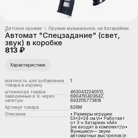
Детское оружие
›
Оружие музыкальное, на батарейках
Главная
›
Автомат "Спецзадание" (свет,
звук) в коробке
813 ₽
Характеристики
кратность для добавления
1
товара в корзину
штрихкода товара
4630432240512,
заведенные в 1с через
6904110403642,
запятую
6933115773818
Артикул товара
826M
Описание
• Размеры игрушки:
53×3×24 см.\n• Работает
от 3-х батареек «АА»
(не входят в комплект)\n•
Функции:\n— звуки
автоматных выстрелов.\n