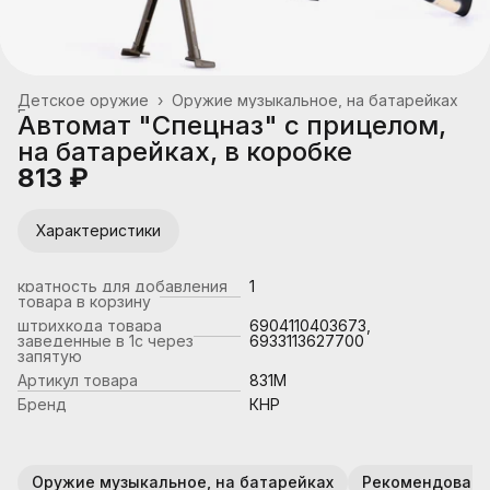
Детское оружие
›
Оружие музыкальное, на батарейках
Главная
›
Автомат "Спецназ" с прицелом,
на батарейках, в коробке
813 ₽
Характеристики
кратность для добавления
1
товара в корзину
штрихкода товара
6904110403673,
заведенные в 1с через
6933113627700
запятую
Артикул товара
831M
Бренд
КНР
Оружие музыкальное, на батарейках
Рекомендованн