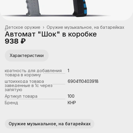
Детское оружие
›
Оружие музыкальное, на батарейках
Главная
›
Автомат "Шок" в коробке
938 ₽
Характеристики
кратность для добавления
1
товара в корзину
штрихкода товара
6904110403918
заведенные в 1с через
запятую
Артикул товара
100
Бренд
КНР
Оружие музыкальное, на батарейках