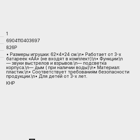
1
6904110403697
826P
• Размеры игрушки: 62×4×24 см.\n• Работает от 3-х
батареек «АА» (не входят в комплект)\n• Функции:\n
— звуки выстрелов и взрывов.\n— подсветка
корпуса.\n— дым ( при наличии воды)\n• Материал:
пластик.\n• Соответствует требованиям безопасности
продукции.\n• Для детей от 3-х лет.
КНР