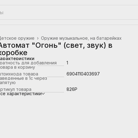
Детское оружие
›
Оружие музыкальное, на батарейках
лавная
›
Автомат "Огонь" (свет, звук) в
коробке
Характеристики
ратность для добавления
1
овара в корзину
штрихкода товара
6904110403697
аведенные в 1с через
запятую
ртикул товара
826P
се характеристики