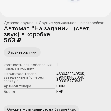
Детское оружие
›
Оружие музыкальное, на батарейках
Главная
›
Автомат "На задании" (свет,
звук) в коробке
563 ₽
Характеристики
кратность для добавления
1
товара в корзину
штрихкода товара
4630432240505,
заведенные в 1с через
6904110403659,
запятую
6933115773832
Артикул товара
810M
Бренд
КНР
Оружие музыкальное, на батарейках