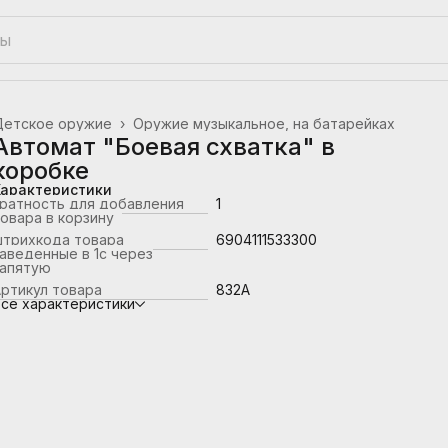
Детское оружие
›
Оружие музыкальное, на батарейках
лавная
›
Автомат "Боевая схватка" в
коробке
Характеристики
ратность для добавления
1
овара в корзину
штрихкода товара
6904111533300
аведенные в 1с через
запятую
ртикул товара
832A
се характеристики