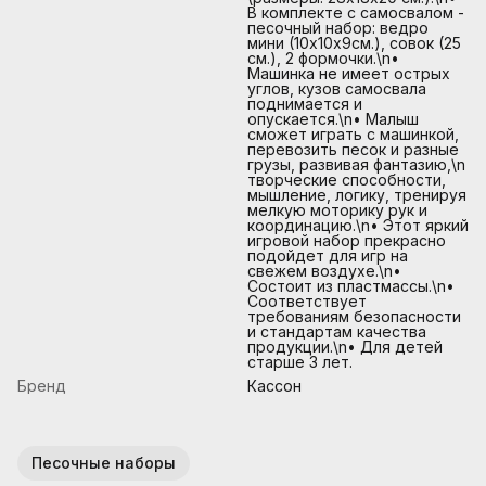
В комплекте с самосвалом -
песочный набор: ведро
мини (10х10х9см.), совок (25
см.), 2 формочки.\n•
Машинка не имеет острых
углов, кузов самосвала
поднимается и
опускается.\n• Малыш
сможет играть с машинкой,
перевозить песок и разные
грузы, развивая фантазию,\n
творческие способности,
мышление, логику, тренируя
мелкую моторику рук и
координацию.\n• Этот яркий
игровой набор прекрасно
подойдет для игр на
свежем воздухе.\n•
Состоит из пластмассы.\n•
Соответствует
требованиям безопасности
и стандартам качества
продукции.\n• Для детей
старше 3 лет.
Бренд
Кассон
Песочные наборы