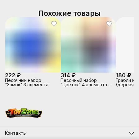
Похожие товары
222 ₽
314 ₽
180 ₽
Песочный набор
Песочный набор
Грабли №1
"Замок" 3 элемента
"Цветок" 4 элемента +
(деревянн
3 формочки
Контакты