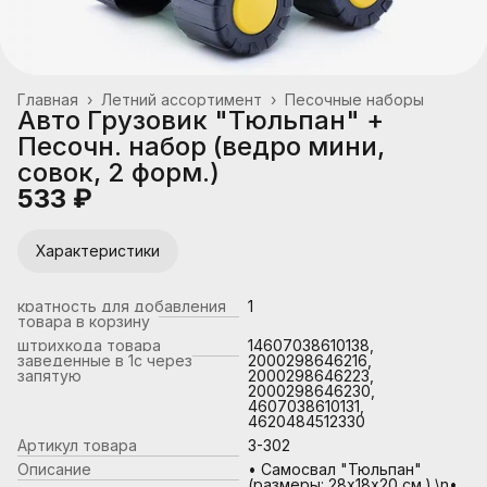
Главная
›
Летний ассортимент
›
Песочные наборы
Авто Грузовик "Тюльпан" +
Песочн. набор (ведро мини,
совок, 2 форм.)
533 ₽
Характеристики
кратность для добавления
1
товара в корзину
штрихкода товара
14607038610138,
заведенные в 1с через
2000298646216,
запятую
2000298646223,
2000298646230,
4607038610131,
4620484512330
Артикул товара
3-302
Описание
• Самосвал "Тюльпан"
(размеры: 28х18х20 см.).\n•