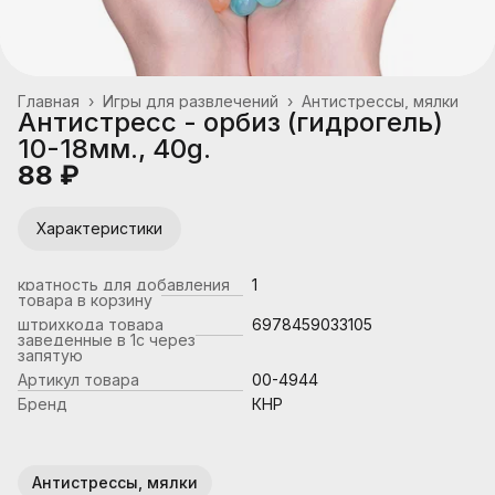
Главная
›
Игры для развлечений
›
Антистрессы, мялки
Антистресс - орбиз (гидрогель)
10-18мм., 40g.
88 ₽
Характеристики
кратность для добавления
1
товара в корзину
штрихкода товара
6978459033105
заведенные в 1с через
запятую
Артикул товара
00-4944
Бренд
КНР
Антистрессы, мялки