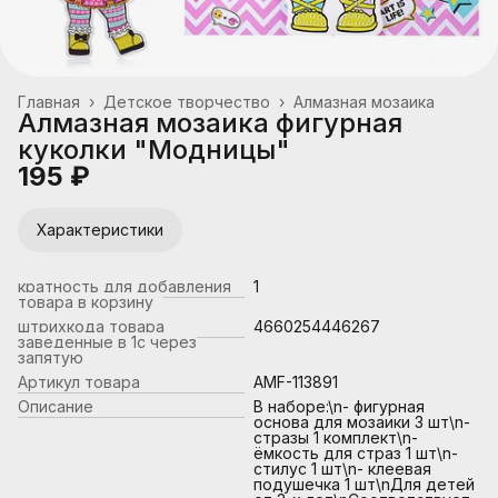
Главная
›
Детское творчество
›
Алмазная мозаика
Алмазная мозаика фигурная
куколки "Модницы"
195 ₽
Характеристики
кратность для добавления
1
товара в корзину
штрихкода товара
4660254446267
заведенные в 1с через
запятую
Артикул товара
AMF-113891
Описание
В наборе:\n- фигурная
основа для мозаики 3 шт\n-
стразы 1 комплект\n-
ёмкость для страз 1 шт\n-
стилус 1 шт\n- клеевая
подушечка 1 шт\nДля детей