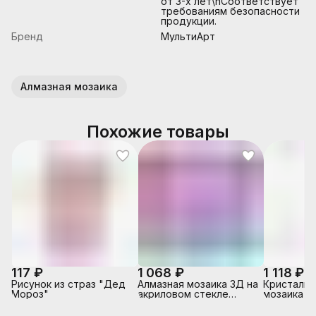
от 3-х лет\nСоответствует
требованиям безопасности
продукции.
Бренд
МультиАрт
Алмазная мозаика
Похожие товары
117 ₽
1 068 ₽
1 118 ₽
Рисунок из страз "Дед
Алмазная мозаика 3Д на
Кристальн
Мороз"
акриловом стекле
мозаика "
"Хрустальное сердце"
стиль" 35