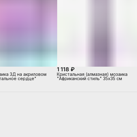
1 118 ₽
аика 3Д на акриловом
Кристальная (алмазная) мозаика
тальное сердце"
"Африканский стиль" 35х35 см