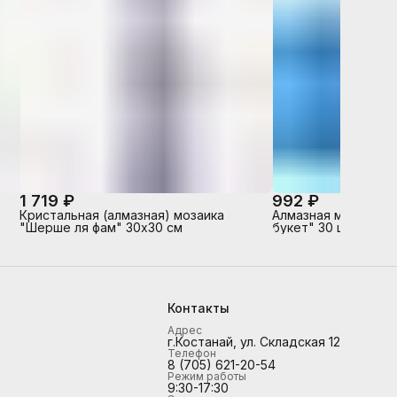
1 719 ₽
992 ₽
Кристальная (алмазная) мозаика
Алмазная мозаика 
"Шерше ля фам" 30х30 см
букет" 30 цветов
Контакты
Адрес
г.Костанай, ул. Складская 12
Телефон
8 (705) 621-20-54
Режим работы
9:30-17:30