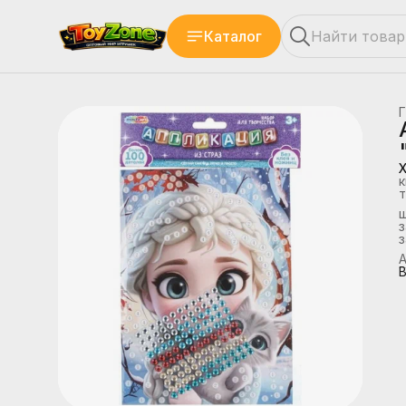
Каталог
Г
к
т
з
А
В