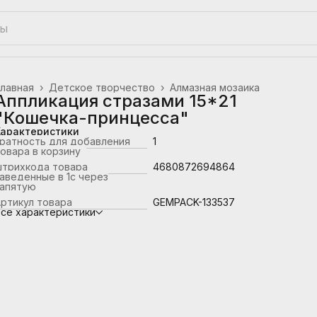
лавная
›
Детское творчество
›
Алмазная мозаика
Аппликация стразами 15*21
"Кошечка-принцесса"
Характеристики
ратность для добавления
1
овара в корзину
штрихкода товара
4680872694864
аведенные в 1с через
запятую
ртикул товара
GEMPACK-133537
се характеристики