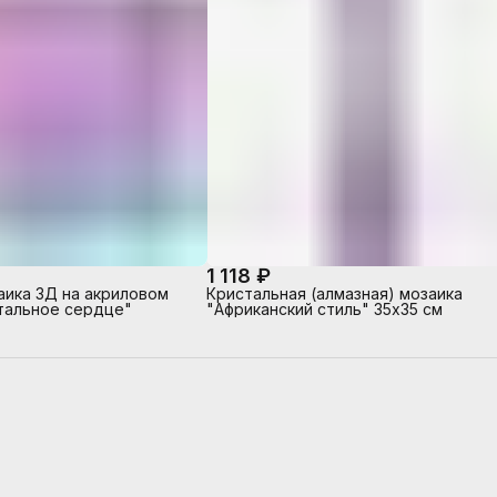
1 118 ₽
аика 3Д на акриловом
Кристальная (алмазная) мозаика
тальное сердце"
"Африканский стиль" 35х35 см