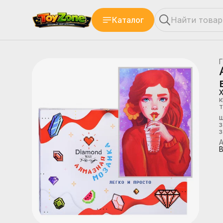
Каталог
Г
к
т
з
А
В