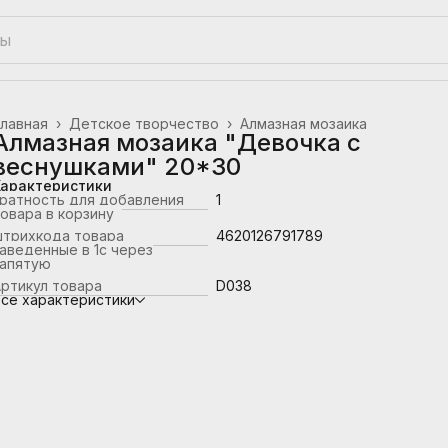
лавная
›
Детское творчество
›
Алмазная мозаика
Алмазная мозаика "Девочка с
веснушками" 20*30
Характеристики
ратность для добавления
1
овара в корзину
штрихкода товара
4620126791789
аведенные в 1с через
запятую
ртикул товара
D038
се характеристики