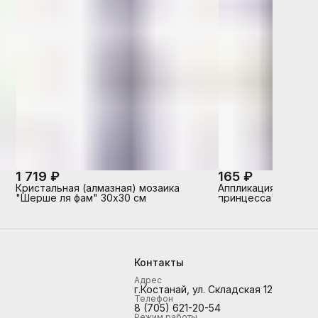
1 719 ₽
165 ₽
Кристальная (алмазная) мозаика
Аппликация стразам
"Шерше ля фам" 30х30 см
принцесса"
Контакты
Адрес
г.Костанай, ул. Складская 12
Телефон
8 (705) 621-20-54
Режим работы