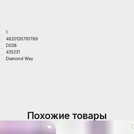
1
4620126791789
D038
435231
Diamond Way
Похожие товары