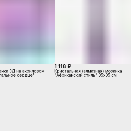
1 118 ₽
аика 3Д на акриловом
Кристальная (алмазная) мозаика
тальное сердце"
"Африканский стиль" 35х35 см