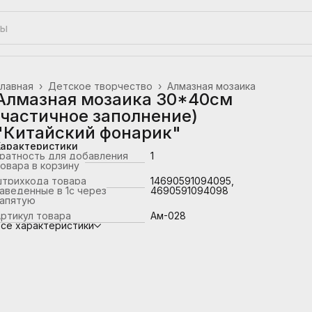
лавная
›
Детское творчество
›
Алмазная мозаика
Алмазная мозаика 30*40см
(частичное заполнение)
"Китайский фонарик"
Характеристики
ратность для добавления
1
овара в корзину
штрихкода товара
14690591094095,
аведенные в 1с через
4690591094098
запятую
ртикул товара
Ам-028
се характеристики