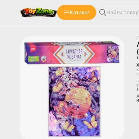
Каталог
Г
к
т
з
А
В