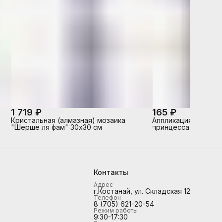
1 719 ₽
165 ₽
Кристальная (алмазная) мозаика
Аппликация стразам
"Шерше ля фам" 30х30 см
принцесса"
Контакты
Адрес
г.Костанай, ул. Складская 12
Телефон
8 (705) 621-20-54
Режим работы
9:30-17:30