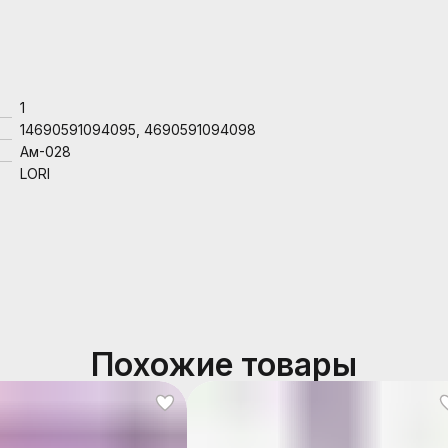
1
14690591094095, 4690591094098
Ам-028
LORI
Похожие товары