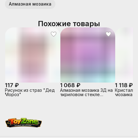
Алмазная мозаика
Похожие товары
117 ₽
1 068 ₽
1 118 ₽
Рисунок из страз "Дед
Алмазная мозаика 3Д на
Кристальн
Мороз"
акриловом стекле
мозаика "
"Хрустальное сердце"
стиль" 35