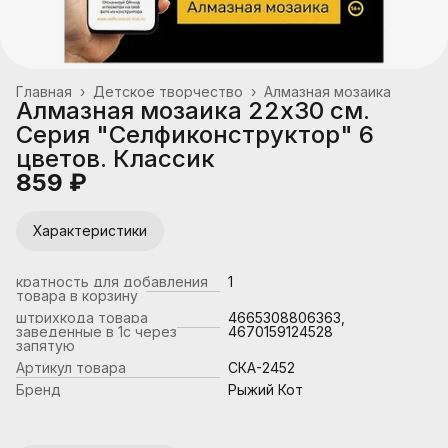
Главная
›
Детское творчество
›
Алмазная мозаика
Алмазная мозаика 22х30 см.
Серия "Селфиконструктор" 6
цветов. Классик
859 ₽
Характеристики
кратность для добавления
1
товара в корзину
штрихкода товара
4665308806363,
заведенные в 1с через
4670159124528
запятую
Артикул товара
СКА-2452
Бренд
Рыжий Кот