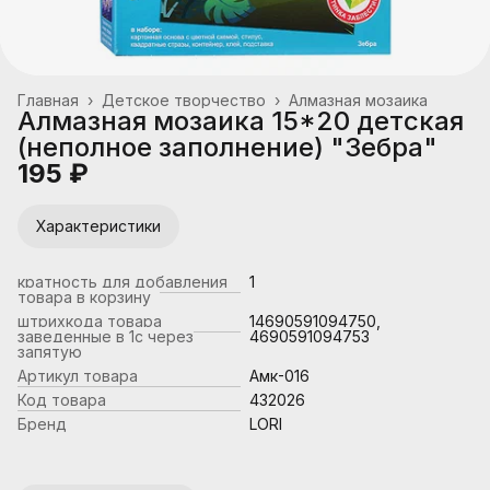
Главная
›
Детское творчество
›
Алмазная мозаика
Алмазная мозаика 15*20 детская
(неполное заполнение) "Зебра"
195 ₽
Характеристики
кратность для добавления
1
товара в корзину
штрихкода товара
14690591094750,
заведенные в 1с через
4690591094753
запятую
Артикул товара
Амк-016
Код товара
432026
Бренд
LORI