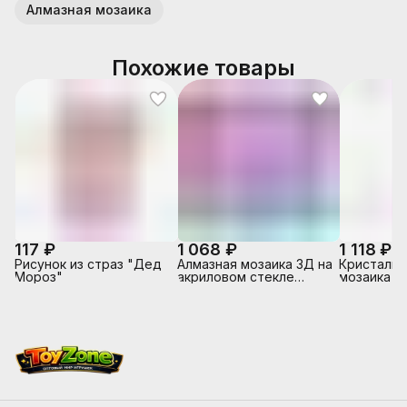
Алмазная мозаика
Похожие товары
117 ₽
1 068 ₽
1 118 ₽
Рисунок из страз "Дед
Алмазная мозаика 3Д на
Кристальн
Мороз"
акриловом стекле
мозаика "
"Хрустальное сердце"
стиль" 35