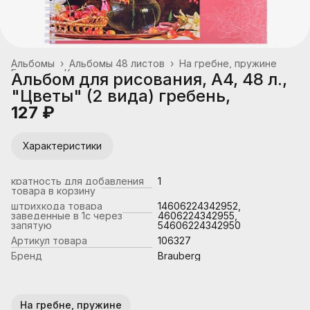
Альбомы
›
Альбомы 48 листов
›
На гребне, пружине
Главная
›
Канцтовары, школьные принадлежности
›
Альбом для рисования, А4, 48 л.,
"Цветы" (2 вида) гребень,
127 ₽
Характеристики
кратность для добавления
1
товара в корзину
штрихкода товара
14606224342952,
заведенные в 1с через
4606224342955,
запятую
54606224342950
Артикул товара
106327
Бренд
Brauberg
На гребне, пружине