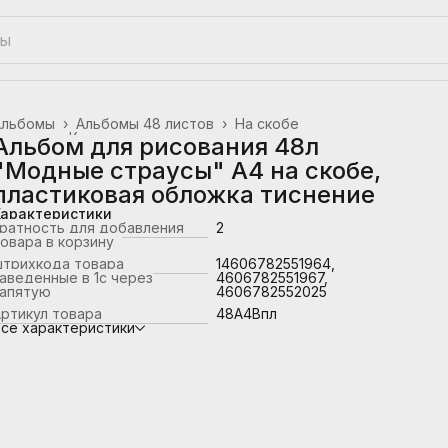
Альбомы
›
Альбомы 48 листов
›
На скобе
лавная
›
Канцтовары, школьные принадлежности
›
Альбом для рисования 48л
"Модные страусы" А4 на скобе,
пластиковая обложка тиснение
Характеристики
ратность для добавления
2
овара в корзину
штрихкода товара
14606782551964,
аведенные в 1с через
4606782551967,
запятую
4606782552025
ртикул товара
48А4Впл
се характеристики