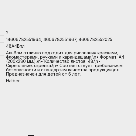
2
14606782551964, 4606782551967, 4606782552025
48А4Впл
Альбом отлично подходит для рисования красками,
фломастерами, ручками и карандашами.\n• Формат: А4
(200х280 мм.).\n• Количество листов: 48.\n•
Скрепление: скрепка.\n• Соответствует требованиям
безопасности и стандартам качества продукции.\n•
Предназначен для детей от 6 лет.
Hatber