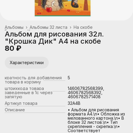
Альбомы
›
Альбомы 32 листа
›
На скобе
Главная
›
Канцтовары, школьные принадлежности
›
Альбом для рисования 32л.
"Крошка Дик" А4 на скобе
80 ₽
Характеристики
кратность для добавления
5
товара в корзину
штрихкода товара
14606782568399,
заведенные в 1с через
4606782568392,
запятую
4606782571408
Артикул товара
32А4В
Описание
• Альбом для рисования
формата А4.\n• Обложка из
мелованного картона.\n• В
блоке 32 листов.\n• Тип
скрепления - скрепка.\n•
Соответствует