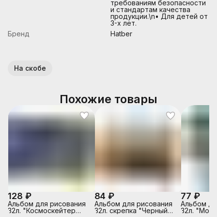
требованиям безопасности
и стандартам качества
продукции.\n• Для детей от
3-х лет.
Бренд
Hatber
На скобе
Похожие товары
128 ₽
84 ₽
77 ₽
Альбом для рисования
Альбом для рисования
Альбом дл
32л. "Космоскейтер
32л. скрепка "Черный
32л. "Мол