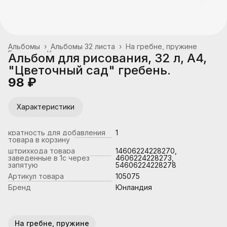
Альбомы
›
Альбомы 32 листа
›
На гребне, пружине
Главная
›
Канцтовары, школьные принадлежности
›
Альбом для рисования, 32 л, А4,
"Цветочный сад" гребень.
98 ₽
Характеристики
кратность для добавления
1
товара в корзину
штрихкода товара
14606224228270,
заведенные в 1с через
4606224228273,
запятую
54606224228278
Артикул товара
105075
Бренд
Юнландия
На гребне, пружине