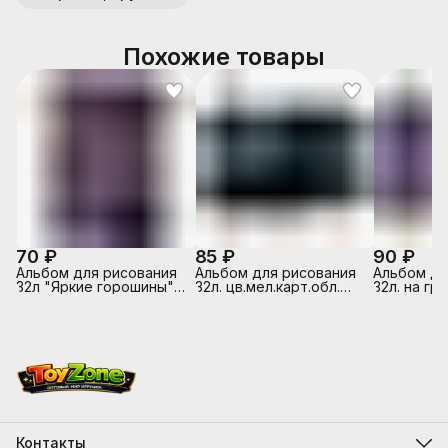
Похожие товары
70 ₽
85 ₽
90 ₽
Альбом для рисования
Альбом для рисования
Альбом дл
32л "Яркие горошины"
32л. цв.мел.карт.обл.
32л. на гр
на гребне
"Черное авто"
цв.мел.кар
гостях у 
Контакты