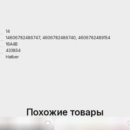
14
14606782486747, 4606782486740, 4606782489154
16А4В
433854
Hatber
Похожие товары