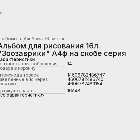
Альбомы
›
Альбомы 16 листов
лавная
›
Канцтовары, школьные принадлежности
›
Альбом для рисования 16л.
"Зоозаврики" А4ф на скобе серия
Характеристики
ратность для добавления
14
овара в корзину
штрихкода товара
14606782486747,
аведенные в 1с через
4606782486740,
запятую
4606782489154
ртикул товара
16А4В
се характеристики