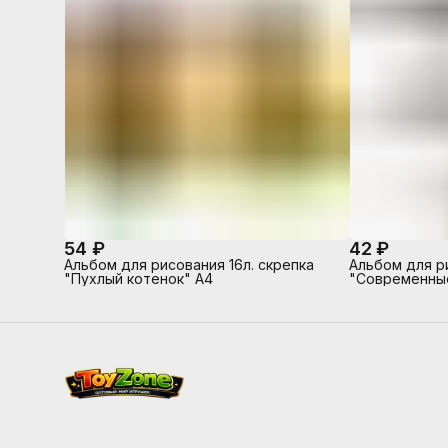
54 ₽
42 ₽
Альбом для рисования 16л. скрепка
Альбом для р
"Пухлый котенок" А4
"Современные
диз.в блоке