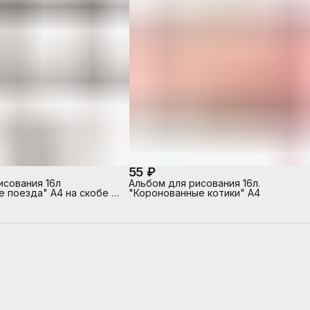
55 ₽
исования 16л
Альбом для рисования 16л.
 поезда" А4 на скобе 5
"Коронованные котики" А4