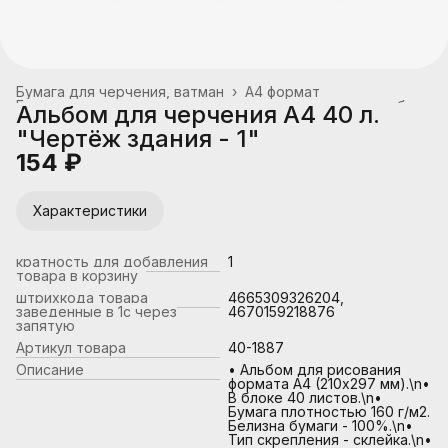
Бумага для черчения, ватман
›
А4 формат
Бумага для акварели, чертежных и копировальных работ
›
Альбом для черчения А4 40 л.
Главная
›
Канцтовары, школьные принадлежности
›
"Чертёж здания - 1"
154 ₽
Характеристики
кратность для добавления
1
товара в корзину
штрихкода товара
4665309326204,
заведенные в 1с через
4670159218876
запятую
Артикул товара
40-1887
Описание
• Альбом для рисования
формата А4 (210х297 мм).\n•
В блоке 40 листов.\n•
Бумага плотностью 160 г/м2.
Белизна бумаги - 100%.\n•
Тип скрепления - склейка.\n•