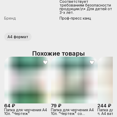
Соответствует
требованиям безопасности
продукции.\n• Для детей от
3-х лет.
Бренд
Проф-пресс канц
А4 формат
Похожие товары
64 ₽
79 ₽
244 ₽
Папка для черчения А4
Папка для черчения А4
Папка для
10л. "Чертеж"
10л. "Чертеж" со
л. А4 ватм