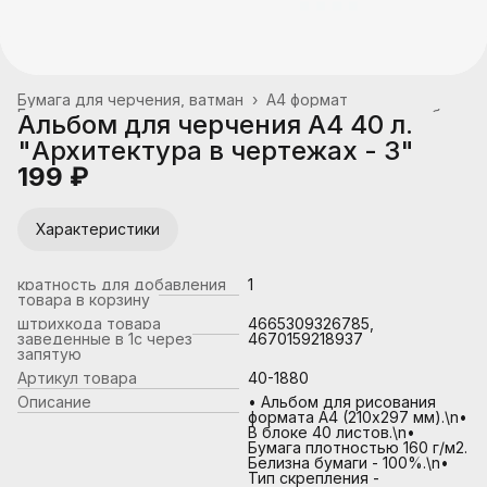
Бумага для черчения, ватман
›
А4 формат
Бумага для акварели, чертежных и копировальных работ
›
Альбом для черчения А4 40 л.
Главная
›
Канцтовары, школьные принадлежности
›
"Архитектура в чертежах - 3"
199 ₽
Характеристики
кратность для добавления
1
товара в корзину
штрихкода товара
4665309326785,
заведенные в 1с через
4670159218937
запятую
Артикул товара
40-1880
Описание
• Альбом для рисования
формата А4 (210х297 мм).\n•
В блоке 40 листов.\n•
Бумага плотностью 160 г/м2.
Белизна бумаги - 100%.\n•
Тип скрепления -