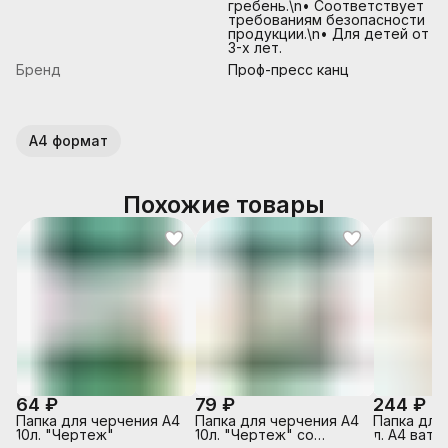
гребень.\n• Соответствует
требованиям безопасности
продукции.\n• Для детей от
3-х лет.
Бренд
Проф-пресс канц
А4 формат
Похожие товары
64 ₽
79 ₽
244 ₽
Папка для черчения А4
Папка для черчения А4
Папка для
10л. "Чертеж"
10л. "Чертеж" со
л. А4 ватм