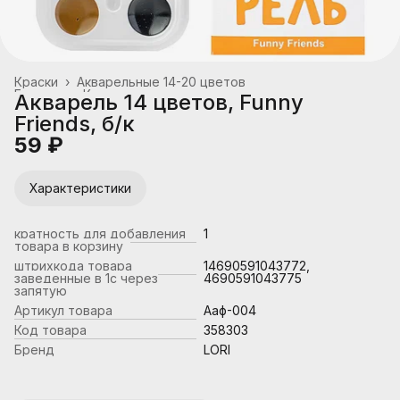
Краски
›
Акварельные 14-20 цветов
Главная
›
Канцтовары, школьные принадлежности
›
Акварель 14 цветов, Funny
Friends, б/к
59 ₽
Характеристики
кратность для добавления
1
товара в корзину
штрихкода товара
14690591043772,
заведенные в 1с через
4690591043775
запятую
Артикул товара
Ааф-004
Код товара
358303
Бренд
LORI