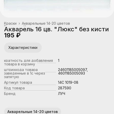
Краски
›
Акварельные 14-20 цветов
Главная
›
Канцтовары, школьные принадлежности
›
Акварель 16 цв. "Люкс" без кисти
195 ₽
Характеристики
кратность для добавления
1
товара в корзину
штрихкода товара
24601185005097,
заведенные в 1с через
4601185005093
запятую
Артикул товара
14С 1019-08
Код товара
287590
Бренд
ЛУЧ
Акварельные 14-20 цветов