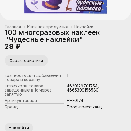
Главная
›
Книжная продукция
›
Наклейки
100 многоразовых наклеек
"Чудесные наклейки"
29 ₽
Характеристики
кратность для добавления
1
товара в корзину
штрихкода товара
4620129701754,
заведенные в 1с через
4665309156580
запятую
Артикул товара
НН-0174
Бренд
Проф-пресс канц
Наклейки