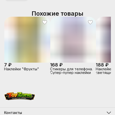
Похожие товары
7 ₽
168 ₽
188 ₽
Наклейки "Фрукты"
Стикеры для телефона.
Наклейки 
Супер-пупер наклейки
светящие
Юрского п
листа, диз.
Контакты