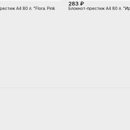
283 ₽
естиж А4 80 л. "Flora. Pink
Блокнот-престиж А4 80 л. "И