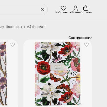
Избранное
Войти
Корзина
тиж-блокноты
›
А4 формат
Сортировка