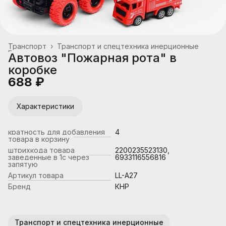
Транспорт
›
Транспорт и спецтехника инерционные
Главная
›
Автовоз "Пожарная рота" в
коробке
688 ₽
Характеристики
кратность для добавления
4
товара в корзину
штрихкода товара
2200235523130,
заведенные в 1с через
6933116556816
запятую
Артикул товара
LL-A27
Бренд
КНР
Транспорт и спецтехника инерционные