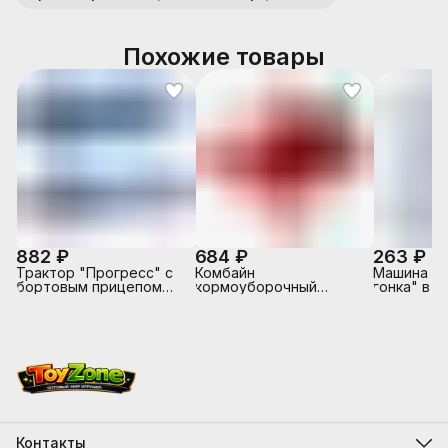
Похожие товары
882 ₽
684 ₽
263 ₽
Трактор "Прогресс" с
Комбайн
Машина "
бортовым прицепом
кормоуборочный
гонка" в к
инерционный (синий) (в
"Гомсельмаш"
коробке)
инерционный (в
сеточке)
Контакты