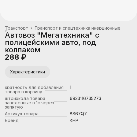
Транспорт
›
Транспорт и спецтехника инерционные
Главная
›
Автовоз "Мегатехника" с
полицейскими авто, под
колпаком
288 ₽
Характеристики
кратность для добавления
1
товара в корзину
штрихкода товара
6933116735273
заведенные в 1с через
запятую
Артикул товара
8867Q7
Бренд
КНР