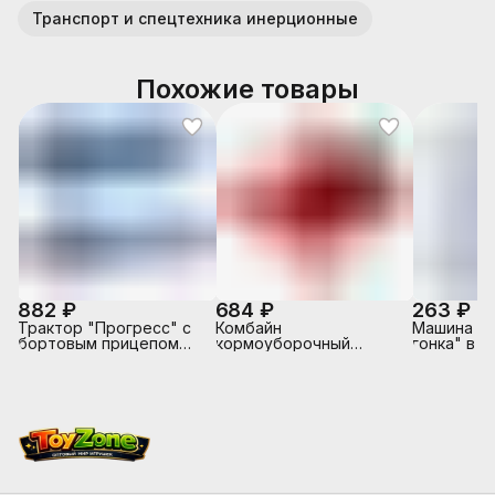
Транспорт и спецтехника инерционные
Похожие товары
882 ₽
684 ₽
263 ₽
Трактор "Прогресс" с
Комбайн
Машина "
бортовым прицепом
кормоуборочный
гонка" в к
инерционный (синий) (в
"Гомсельмаш"
коробке)
инерционный (в
сеточке)