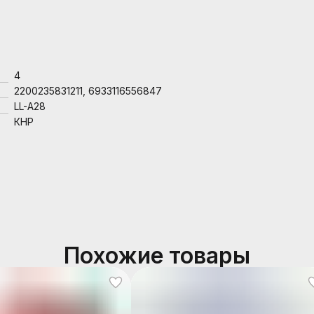
4
2200235831211, 6933116556847
LL-A28
КНР
Похожие товары