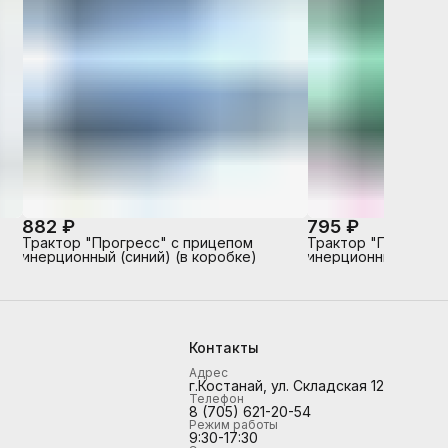
882 ₽
795 ₽
Трактор "Прогресс" с прицепом
Трактор "Прогресс
инерционный (синий) (в коробке)
инерционный (зелён
Контакты
Адрес
г.Костанай, ул. Складская 12
Телефон
8 (705) 621-20-54
Режим работы
9:30-17:30