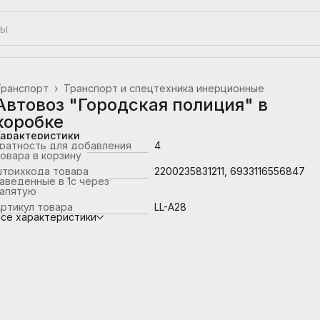
Транспорт
›
Транспорт и спецтехника инерционные
лавная
›
Автовоз "Городская полиция" в
коробке
Характеристики
ратность для добавления
4
овара в корзину
штрихкода товара
2200235831211, 6933116556847
аведенные в 1с через
запятую
ртикул товара
LL-A28
се характеристики