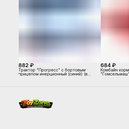
882 ₽
684 ₽
Трактор "Прогресс" с бортовым
Комбайн кор
прицепом инерционный (синий) (в
"Гомсельмаш"
коробке)
сеточке)