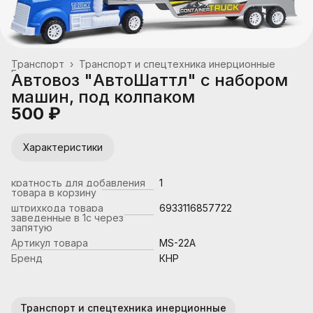
Транспорт
›
Транспорт и спецтехника инерционные
Главная
›
Автовоз "АвтоШаттл" с набором
машин, под колпаком
500 ₽
Характеристики
кратность для добавления
1
товара в корзину
штрихкода товара
6933116857722
заведенные в 1с через
запятую
Артикул товара
MS-22A
Бренд
КНР
Транспорт и спецтехника инерционные