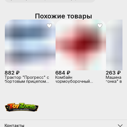
Похожие товары
882 ₽
684 ₽
263 ₽
Трактор "Прогресс" с
Комбайн
Машина "
бортовым прицепом
кормоуборочный
гонка" в к
инерционный (синий) (в
"Гомсельмаш"
коробке)
инерционный (в
сеточке)
Контакты