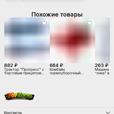
Похожие товары
882 ₽
684 ₽
263 ₽
Трактор "Прогресс" с
Комбайн
Машина "
бортовым прицепом
кормоуборочный
гонка" в к
инерционный (синий) (в
"Гомсельмаш"
коробке)
инерционный (в
сеточке)
Контакты