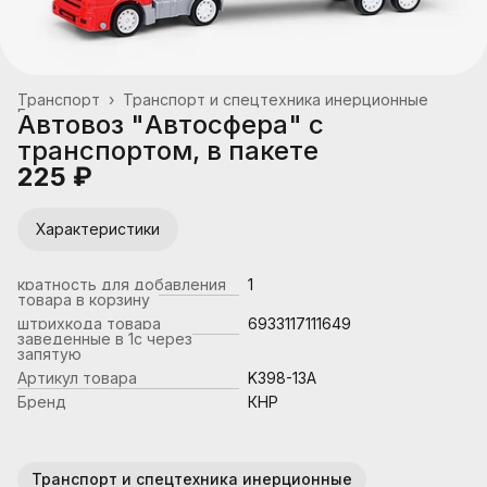
Транспорт
›
Транспорт и спецтехника инерционные
Главная
›
Автовоз "Автосфера" с
транспортом, в пакете
225 ₽
Характеристики
кратность для добавления
1
товара в корзину
штрихкода товара
6933117111649
заведенные в 1с через
запятую
Артикул товара
K398-13A
Бренд
КНР
Транспорт и спецтехника инерционные