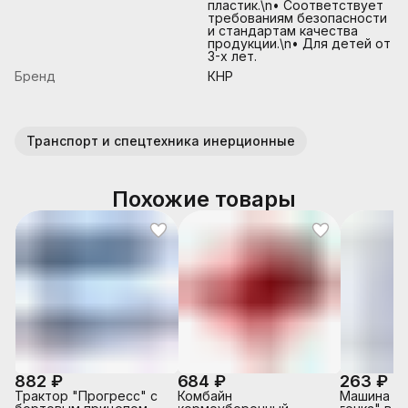
пластик.\n• Соответствует
требованиям безопасности
и стандартам качества
продукции.\n• Для детей от
3-х лет.
Бренд
КНР
Транспорт и спецтехника инерционные
Похожие товары
882 ₽
684 ₽
263 ₽
Трактор "Прогресс" с
Комбайн
Машина "