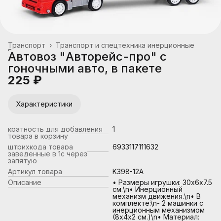
Транспорт
›
Транспорт и спецтехника инерционные
Главная
›
Автовоз "Авторейс-про" с
гоночными авто, в пакете
225 ₽
Характеристики
кратность для добавления
1
товара в корзину
штрихкода товара
6933117111632
заведенные в 1с через
запятую
Артикул товара
K398-12A
Описание
• Размеры игрушки: 30х6х7.5
см.\n• Инерционный
механизм движения.\n• В
комплекте:\n- 2 машинки с
инерционным механизмом
(8х4х2 см.)\n• Материал: