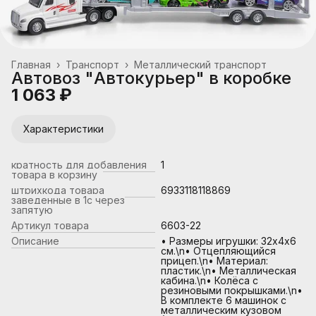
Главная
›
Транспорт
›
Металлический транспорт
Автовоз "Автокурьер" в коробке
1 063 ₽
Характеристики
кратность для добавления
1
товара в корзину
штрихкода товара
6933118118869
заведенные в 1с через
запятую
Артикул товара
6603-22
Описание
• Размеры игрушки: 32х4х6
см.\n• Отцепляющийся
прицеп.\n• Материал:
пластик.\n• Металлическая
кабина.\n• Колёса с
резиновыми покрышками.\n•
В комплекте 6 машинок с
металлическим кузовом