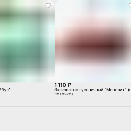
1 110 ₽
йбус"
Экскаватор гусеничный "Монолит" (
сеточке)