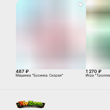
487 ₽
1 270 ₽
Машинка "Бусинка. Скорая"
Игра "Тролле