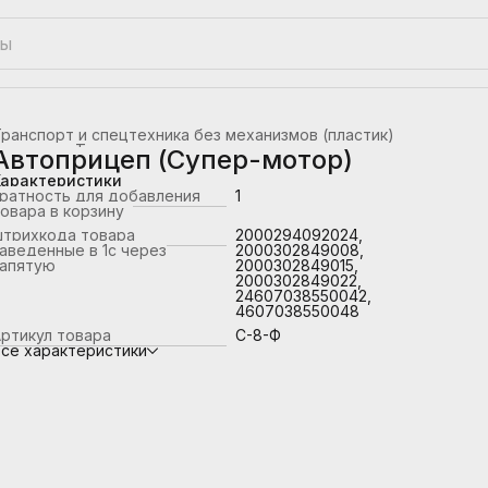
ранспорт и спецтехника без механизмов (пластик)
лавная
›
Транспорт
›
Автоприцеп (Супер-мотор)
Характеристики
ратность для добавления
1
овара в корзину
штрихкода товара
2000294092024,
аведенные в 1с через
2000302849008,
запятую
2000302849015,
2000302849022,
24607038550042,
4607038550048
ртикул товара
С-8-Ф
се характеристики