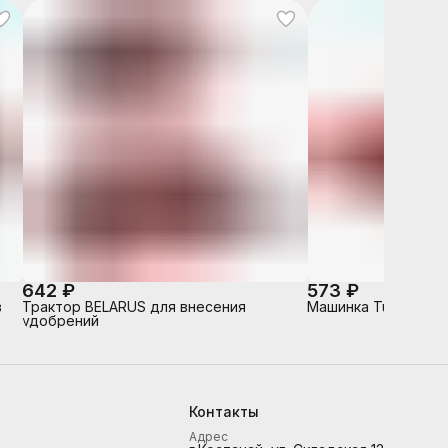
642 ₽
573 ₽
в
Трактор BELARUS для внесения
Машинка Turbo "V-
удобрений
Контакты
Адрес