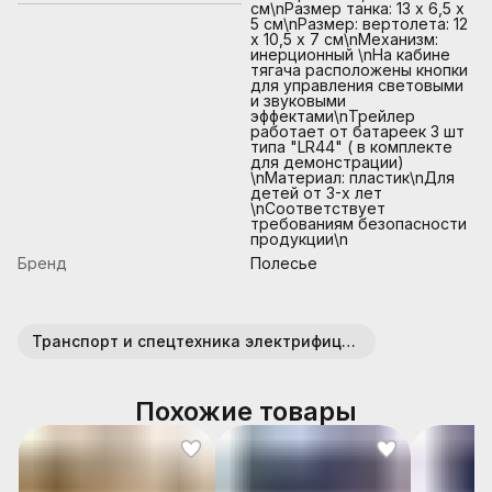
см\nРазмер танка: 13 х 6,5 х
5 см\nРазмер: вертолета: 12
х 10,5 х 7 см\nМеханизм:
инерционный \nНа кабине
тягача расположены кнопки
для управления световыми
и звуковыми
эффектами\nТрейлер
работает от батареек 3 шт
типа "LR44" ( в комплекте
для демонстрации)
\nМатериал: пластик\nДля
детей от 3-х лет
\nСоответствует
требованиям безопасности
продукции\n
Бренд
Полесье
Транспорт и спецтехника электрифицированные
Похожие товары