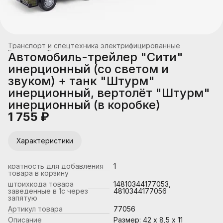
Транспорт и спецтехника электрифицированные
Главная
›
Транспорт
›
Автомобиль-трейлер "Сити"
инерционный (со светом и
звуком) + танк "Штурм"
инерционный, вертолёт "Штурм"
инерционный (в коробке)
1 755 ₽
Характеристики
кратность для добавления
1
товара в корзину
штрихкода товара
14810344177053,
заведенные в 1с через
4810344177056
запятую
Артикул товара
77056
Описание
Размер: 42 х 8,5 х 11