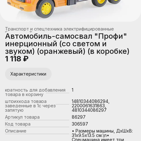
Транспорт и спецтехника электрифицированные
Главная
›
Транспорт
›
Автомобиль-самосвал "Профи"
инерционный (со светом и
звуком) (оранжевый) (в коробке)
1 118 ₽
Характеристики
кратность для добавления
1
товара в корзину
штрихкода товара
14810344086294,
заведенные в 1с через
2200061631863,
запятую
4810344086297
Артикул товара
86297
Код товара
306597
Описание
• Размеры машины, ДхШхВ:
31х9.5х13.5 см.\n•
Спецмашина имеет три