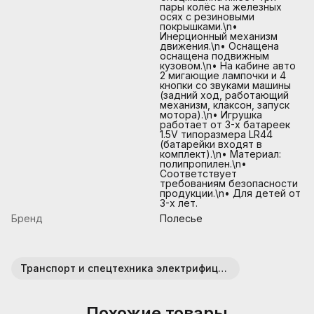
пары колёс на железных
осях с резиновыми
покрышками.\n•
Инерционный механизм
движения.\n• Оснащена
оснащена подвижным
кузовом.\n• На кабине авто
2 мигающие лампочки и 4
кнопки со звуками машины
(задний ход, работающий
механизм, клаксон, запуск
мотора).\n• Игрушка
работает от 3-х батареек
1.5V типоразмера LR44
(батарейки входят в
комплект).\n• Материал:
полипропилен.\n•
Соответствует
требованиям безопасности
продукции.\n• Для детей от
3-х лет.
Бренд
Полесье
Транспорт и спецтехника электрифицированные
Похожие товары