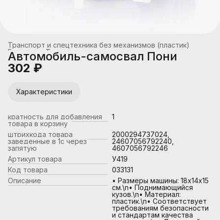
Транспорт и спецтехника без механизмов (пластик)
Главная
›
Транспорт
›
Автомобиль-самосвал Пони
302 ₽
Характеристики
кратность для добавления
1
товара в корзину
штрихкода товара
2000294737024,
заведенные в 1с через
24607056792240,
запятую
4607056792246
Артикул товара
У419
Код товара
033131
Описание
• Размеры машины: 18х14х15
см.\n• Поднимающийся
кузов.\n• Материал:
пластик.\n• Соответствует
требованиям безопасности
и стандартам качества