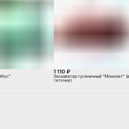
1 110 ₽
йбус"
Экскаватор гусеничный "Монолит" (
сеточке)