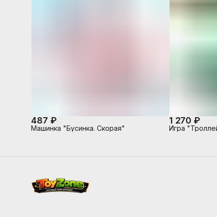
487 ₽
1 270 ₽
Машинка "Бусинка. Скорая"
Игра "Тролле