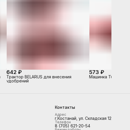
642 ₽
573 ₽
в
Трактор BELARUS для внесения
Машинка Turbo "V-
удобрений
Контакты
Адрес
г.Костанай, ул. Складская 12
Телефон
8 (705) 621-20-54
Режим работы