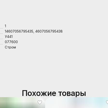
1
14607056795435, 4607056795438
У441
077600
Стром
Похожие товары