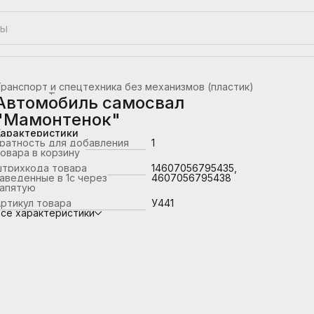
ранспорт и спецтехника без механизмов (пластик)
лавная
›
Транспорт
›
Автомобиль самосвал
"Мамонтенок"
Характеристики
ратность для добавления
1
овара в корзину
штрихкода товара
14607056795435,
аведенные в 1с через
4607056795438
запятую
ртикул товара
У441
се характеристики