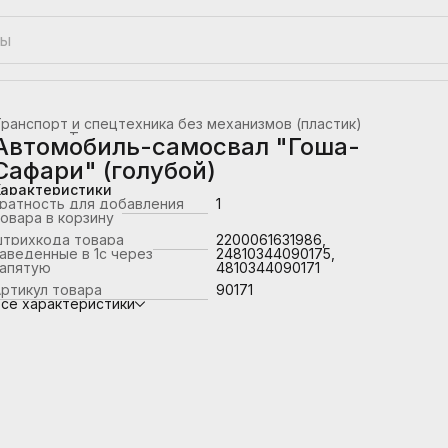
ранспорт и спецтехника без механизмов (пластик)
лавная
›
Транспорт
›
Автомобиль-самосвал "Гоша-
Сафари" (голубой)
Характеристики
ратность для добавления
1
овара в корзину
штрихкода товара
2200061631986,
аведенные в 1с через
24810344090175,
запятую
4810344090171
ртикул товара
90171
се характеристики