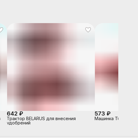
642 ₽
573 ₽
в
Трактор BELARUS для внесения
Машинка Turbo "V-
удобрений