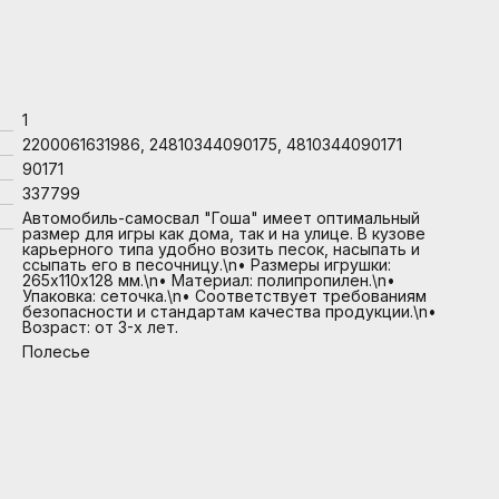
1
2200061631986, 24810344090175, 4810344090171
90171
337799
Автомобиль-самосвал "Гоша" имеет оптимальный
размер для игры как дома, так и на улице. В кузове
карьерного типа удобно возить песок, насыпать и
ссыпать его в песочницу.\n• Размеры игрушки:
265х110х128 мм.\n• Материал: полипропилен.\n•
Упаковка: сеточка.\n• Соответствует требованиям
безопасности и стандартам качества продукции.\n•
Возраст: от 3-х лет.
Полесье