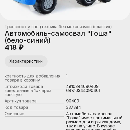
Транспорт и спецтехника без механизмов (пластик)
Главная
›
Транспорт
›
Автомобиль-самосвал "Гоша"
(бело-синий)
418 ₽
Характеристики
кратность для добавления
1
товара в корзину
штрихкода товара
4810344090409,
заведенные в 1с через
64810344090401
запятую
Артикул товара
90409
Код товара
337384
Описание
Автомобиль-самосвал
"Гоша" имеет оптимальный
размер для игры как дома,
так и на улице. В кузове
карьерного типа удобно