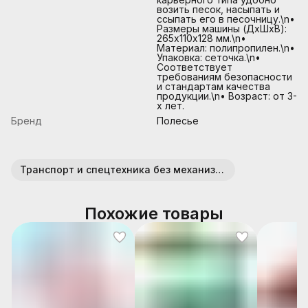
возить песок, насыпать и
ссыпать его в песочницу.\n•
Размеры машины (ДхШхВ):
265х110х128 мм.\n•
Материал: полипропилен.\n•
Упаковка: сеточка.\n•
Соответствует
требованиям безопасности
и стандартам качества
продукции.\n• Возраст: от 3-
х лет.
Бренд
Полесье
Транспорт и спецтехника без механизмов (пластик)
Похожие товары