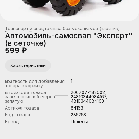
Транспорт и спецтехника без механизмов (пластик)
Главная
›
Транспорт
›
Автомобиль-самосвал "Эксперт"
(в сеточке)
599 ₽
Характеристики
кратность для добавления
1
товара в корзину
штрихкода товара
2007077182002,
заведенные в 1с через
24810344084167,
запятую
4810344084163
Артикул товара
84163
Код товара
285253
Бренд
Полесье