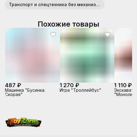
Транспорт и спецтехника без механизмов (пластик)
Похожие товары
487 ₽
1 270 ₽
1 110 ₽
Машинка "Бусинка.
Игра "Троллейбус"
Экскавато
Скорая"
"Монолит"