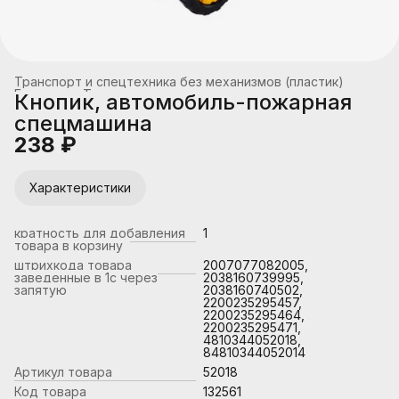
Транспорт и спецтехника без механизмов (пластик)
Главная
›
Транспорт
›
Кнопик, автомобиль-пожарная
спецмашина
238 ₽
Характеристики
кратность для добавления
1
товара в корзину
штрихкода товара
2007077082005,
заведенные в 1с через
2038160739995,
запятую
2038160740502,
2200235295457,
2200235295464,
2200235295471,
4810344052018,
84810344052014
Артикул товара
52018
Код товара
132561