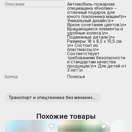
Описание
Автомобиль-пожарная
спецмашина «Кнопик» –
отличный подарок для
юного поклонника машин!\n•
Уникальный дизайн.\n•
Яркое сочетание цветов.\n•
Вращающиеся элементы и
удобные колеса.\n•
Подвижные детали.\n•
Размеры: 18 х 8,5 х 10,5 см.
\n• Состоит из
пластмассы.\n•
Соответствует
требованиям безопасности
и стандартам качества
продукции.\n• Для детей от
3 лет.\n
Бренд
Полесье
Транспорт и спецтехника без механизмов (пластик)
Похожие товары