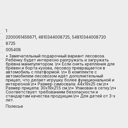
1
2200061456671, 4810344008725, 54810344008720
8725
005408
• Замечательный подарочный вариант лесовоза.
Ребёнку будет интересно разгружать и загружать
брёвна манипулятором. \n• Если снять крепления для
брёвен и борта кузова, лесовоз превращается в
автомобиль с платформой. \n• В комплекте с
автомобилем-лесовозом идёт дополнительный
прицеп, что делает игрушку более функциональной и
интересной.\n• Размер самосвала: 44х19х25 см.\n•
Размер прицепа: 30х19х21.5 см.\n• Упакован в сетку.\n•
Соответствует требованиям безопасности и
стандартам качества продукции.\n• Для детей от 3-х
лет.
Полесье