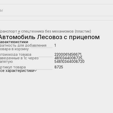
ранспорт и спецтехника без механизмов (пластик)
лавная
›
Транспорт
›
Автомобиль Лесовоз с прицепом
Характеристики
ратность для добавления
1
овара в корзину
штрихкода товара
2200061456671,
аведенные в 1с через
4810344008725,
запятую
54810344008720
ртикул товара
8725
се характеристики