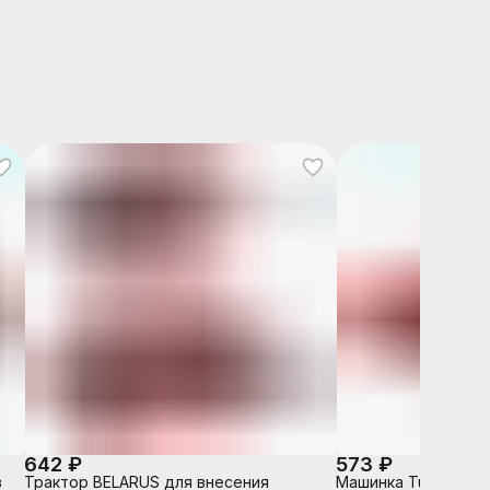
642 ₽
573 ₽
в
Трактор BELARUS для внесения
Машинка Turbo "V-