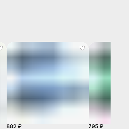
882 ₽
795 ₽