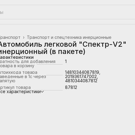
Транспорт
›
Транспорт и спецтехника инерционные
лавная
›
Автомобиль легковой "Спектр-V2"
инерционный (в пакете)
Характеристики
ратность для добавления
1
овара в корзину
штрихкода товара
14810344087819,
аведенные в 1с через
2019361747002,
запятую
4810344087812
ртикул товара
87812
се характеристики