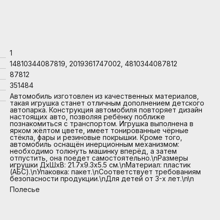
1
14810344087819, 2019361747002, 4810344087812
87812
351484
Автомобиль изготовлен из качественных материалов,
такая игрушка станет отличным дополнением детского
автопарка. Конструкция автомобиля повторяет дизайн
настоящих авто, позволяя ребёнку поближе
познакомиться с транспортом. Игрушка выполнена в
ярком жёлтом цвете, имеет тонированные чёрные
стёкла, фары и резиновые покрышки. Кроме того,
автомобиль оснащён инерционным механизмом:
необходимо толкнуть машинку вперёд, а затем
отпустить, она поедет самостоятельно.\nРазмеры
игрушки ДхШхВ: 21.7х9.3х5.5 см.\nМатериал: пластик
(АБС).\nУпаковка: пакет.\nСоответствует требованиям
безопасности продукции.\nДля детей от 3-х лет.\n\n
Полесье