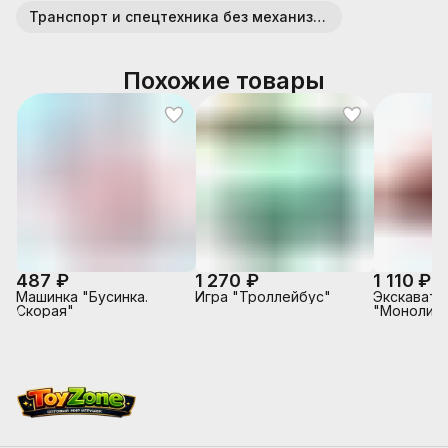
Транспорт и спецтехника без механизмов (пластик)
Похожие товары
487 ₽
1 270 ₽
1 110 ₽
Машинка "Бусинка.
Игра "Троллейбус"
Экскавато
Скорая"
"Монолит"