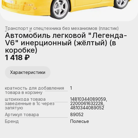
Транспорт и спецтехника без механизмов (пластик)
Главная
›
Транспорт
›
Автомобиль легковой "Легенда-
V6" инерционный (жёлтый) (в
коробке)
1 418 ₽
Характеристики
кратность для добавления
1
товара в корзину
штрихкода товара
14810344089059,
заведенные в 1с через
2200061632228,
запятую
4810344089052
Артикул товара
89052
Бренд
Полесье