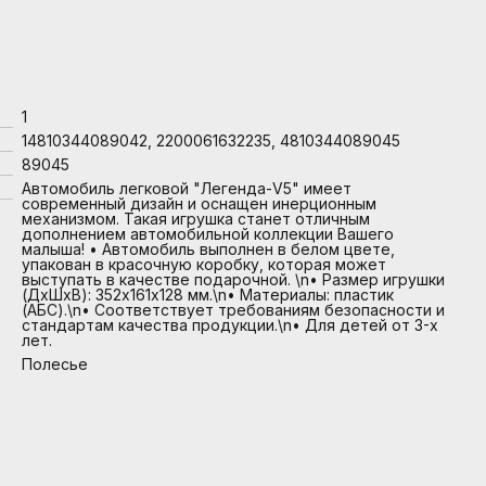
1
14810344089042, 2200061632235, 4810344089045
89045
Автомобиль легковой "Легенда-V5" имеет
современный дизайн и оснащен инерционным
механизмом. Такая игрушка станет отличным
дополнением автомобильной коллекции Вашего
малыша! • Автомобиль выполнен в белом цвете,
упакован в красочную коробку, которая может
выступать в качестве подарочной. \n• Размер игрушки
(ДхШхВ): 352х161х128 мм.\n• Материалы: пластик
(АБС).\n• Соответствует требованиям безопасности и
стандартам качества продукции.\n• Для детей от 3-х
лет.
Полесье