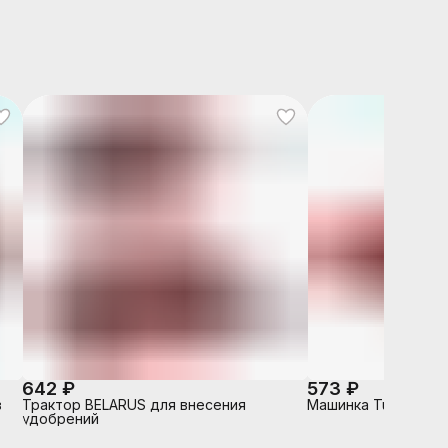
642 ₽
573 ₽
в
Трактор BELARUS для внесения
Машинка Turbo "V-
удобрений