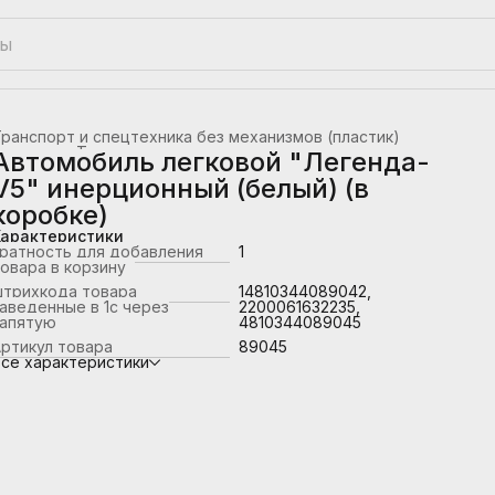
ранспорт и спецтехника без механизмов (пластик)
лавная
›
Транспорт
›
Автомобиль легковой "Легенда-
V5" инерционный (белый) (в
коробке)
Характеристики
ратность для добавления
1
овара в корзину
штрихкода товара
14810344089042,
аведенные в 1с через
2200061632235,
запятую
4810344089045
ртикул товара
89045
се характеристики