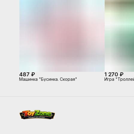
487 ₽
1 270 ₽
Машинка "Бусинка. Скорая"
Игра "Тролле