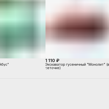
1 110 ₽
йбус"
Экскаватор гусеничный "Монолит" (
сеточке)