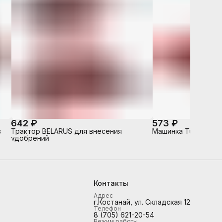
642 ₽
573 ₽
в
Трактор BELARUS для внесения
Машинка Turbo "V-
удобрений
Контакты
Адрес
г.Костанай, ул. Складская 12
Телефон
8 (705) 621-20-54
Режим работы