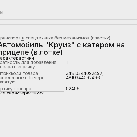
ранспорт и спецтехника без механизмов (пластик)
лавная
›
Транспорт
›
Автомобиль "Круиз" с катером на
прицепе (в лотке)
Характеристики
ратность для добавления
1
овара в корзину
штрихкода товара
34810344092497,
аведенные в 1с через
4810344092496
запятую
ртикул товара
92496
се характеристики