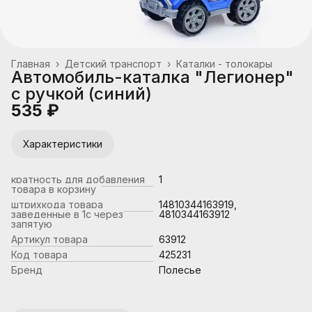
Главная
›
Детский транспорт
›
Каталки - толокары
Автомобиль-каталка "Легионер"
с ручкой (синий)
535 ₽
Характеристики
кратность для добавления
1
товара в корзину
штрихкода товара
14810344163919,
заведенные в 1с через
4810344163912
запятую
Артикул товара
63912
Код товара
425231
Бренд
Полесье