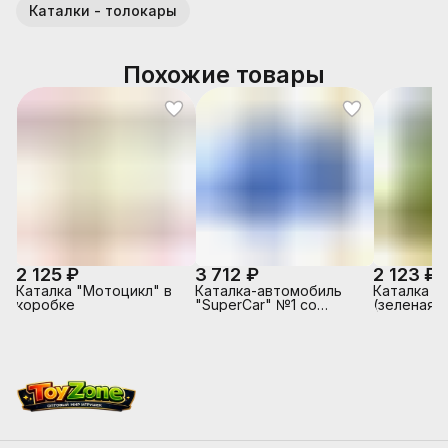
Каталки - толокары
Похожие товары
2 125 ₽
3 712 ₽
2 123 ₽
Каталка "Мотоцикл" в
Каталка-автомобиль
Каталка "
коробке
"SuperCar" №1 со
(зеленая)
звуковым сигналом
(синяя)