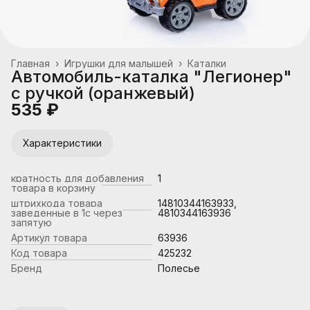
Главная
›
Игрушки для малышей
›
Каталки
Автомобиль-каталка "Легионер"
с ручкой (оранжевый)
535 ₽
Характеристики
кратность для добавления
1
товара в корзину
штрихкода товара
14810344163933,
заведенные в 1с через
4810344163936
запятую
Артикул товара
63936
Код товара
425232
Бренд
Полесье