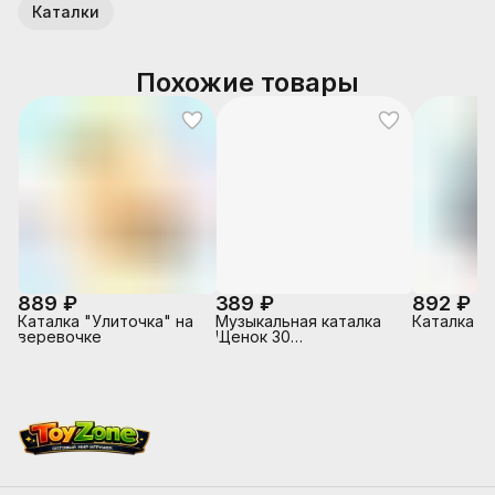
Каталки
Похожие товары
889 ₽
389 ₽
892 ₽
Каталка "Улиточка" на
Музыкальная каталка
Каталка "
веревочке
Щенок 30
песен,фраз,звуков.свет.трещотка.к