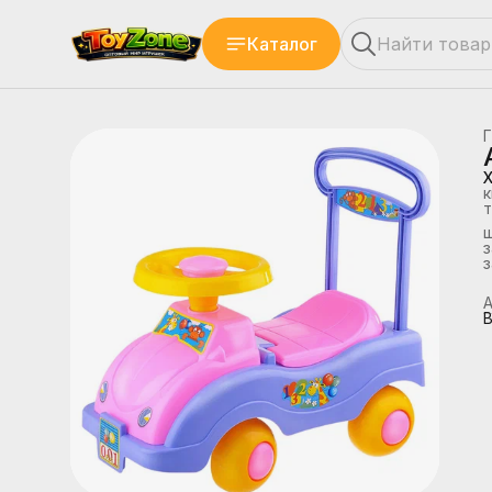
Каталог
Г
к
т
з
А
В