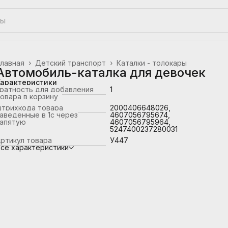
лавная
›
Детский транспорт
›
Каталки - толокары
Автомобиль-каталка для девочек
Характеристики
ратность для добавления
1
овара в корзину
штрихкода товара
2000406648026,
аведенные в 1с через
4607056795674,
запятую
4607056795964,
5247400237280031
ртикул товара
У447
се характеристики