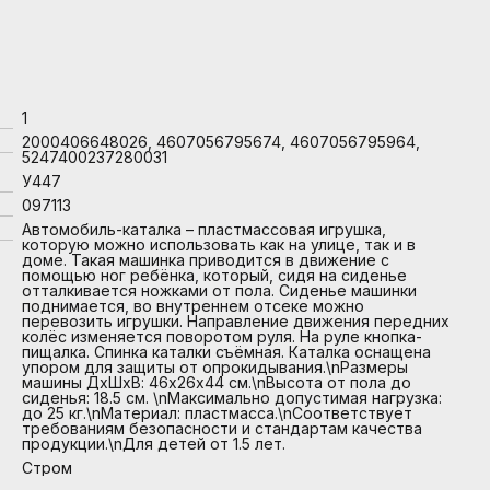
1
2000406648026, 4607056795674, 4607056795964,
5247400237280031
У447
097113
Автомобиль-каталка – пластмассовая игрушка,
которую можно использовать как на улице, так и в
доме. Такая машинка приводится в движение с
помощью ног ребёнка, который, сидя на сиденье
отталкивается ножками от пола. Сиденье машинки
поднимается, во внутреннем отсеке можно
перевозить игрушки. Направление движения передних
колёс изменяется поворотом руля. На руле кнопка-
пищалка. Спинка каталки съёмная. Каталка оснащена
упором для защиты от опрокидывания.\nРазмеры
машины ДхШхВ: 46х26х44 см.\nВысота от пола до
сиденья: 18.5 см. \nМаксимально допустимая нагрузка:
до 25 кг.\nМатериал: пластмасса.\nСоответствует
требованиям безопасности и стандартам качества
продукции.\nДля детей от 1.5 лет.
Стром